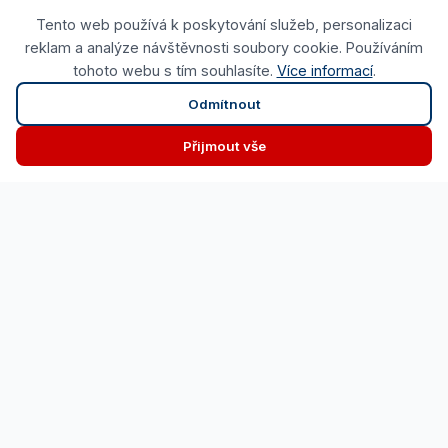
Tento web používá k poskytování služeb, personalizaci
reklam a analýze návštěvnosti soubory cookie. Používáním
tohoto webu s tím souhlasíte.
Více informací
.
Odmítnout
Přijmout vše
Dlouholetá praxe
Zkušenosti v oboru stavebnictví
Regionální specialista
Ústí nad Orlicí - Pardubický kraj
Komplexní řešení
Od materiálu po finální realizaci